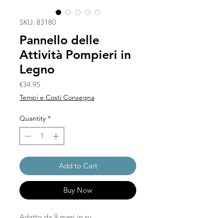
SKU: 83180
Pannello delle
Attività Pompieri in
Legno
Price
€34.95
Tempi e Costi Consegna
Quantity
*
Add to Cart
Buy Now
Adatto da 9 mesi in su.