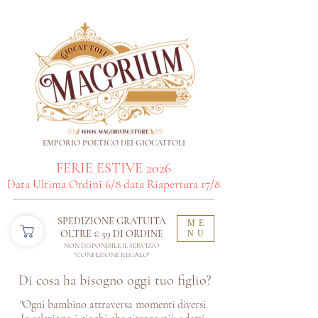
EMPORIO POETICO DEI GIOCATTOLI
FERIE ESTIVE 2026
Data Ultima Ordini 6/8 data Riapertura 17/8
SPEDIZIONE GRATUITA
ME
OLTRE € 59 DI ORDINE​
NU
NON DISPONIBILE IL SERVIZIO
"CONFEZIONE REGALO"
Di cosa ha bisogno oggi tuo figlio?
"Ogni bambino attraversa momenti diversi.