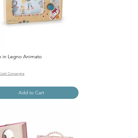
Quick View
on in Legno Animato
Costi Consegna
Add to Cart