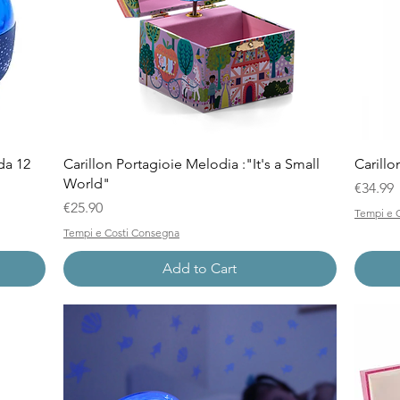
Quick View
da 12
Carillon Portagioie Melodia :"It's a Small
Carill
World"
Price
€34.99
Price
€25.90
Tempi e 
Tempi e Costi Consegna
Add to Cart