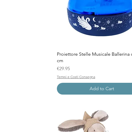
Quick View
Proiettore Stelle Musicale Ballerina 
cm
Price
€29.95
Tempi e Costi Consegna
Add to Cart