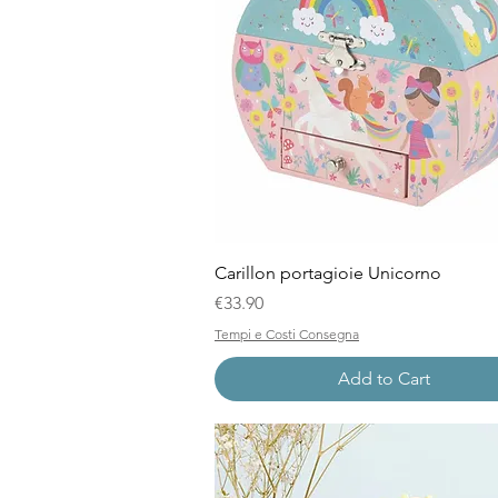
Quick View
Carillon portagioie Unicorno
Price
€33.90
Tempi e Costi Consegna
Add to Cart