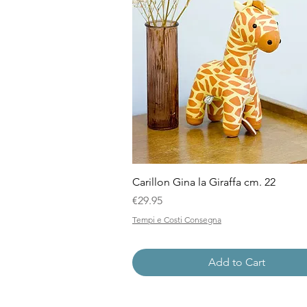
Quick View
Carillon Gina la Giraffa cm. 22
Price
€29.95
Tempi e Costi Consegna
Add to Cart