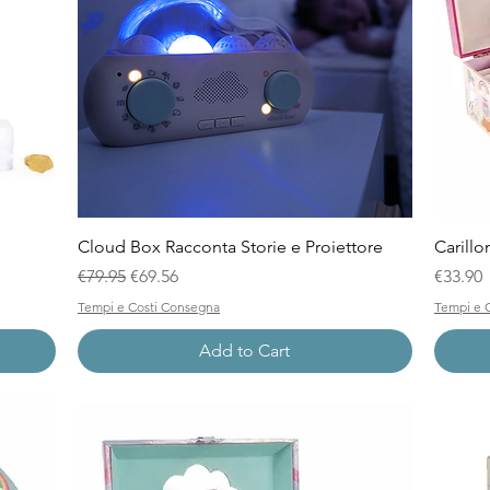
Quick View
Cloud Box Racconta Storie e Proiettore
Carillo
Regular Price
Sale Price
Price
€79.95
€69.56
€33.90
Tempi e Costi Consegna
Tempi e 
Add to Cart