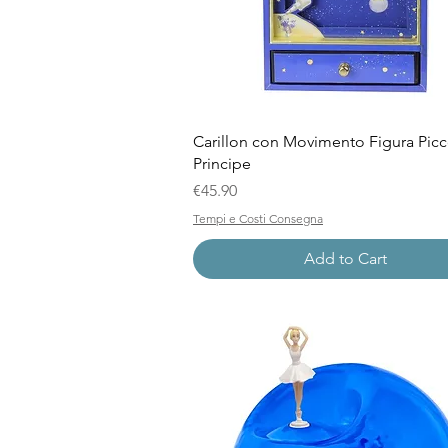
Quick View
Carillon con Movimento Figura Pic
Principe
Price
€45.90
Tempi e Costi Consegna
Add to Cart