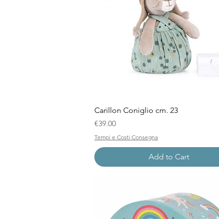
Quick View
Carillon Coniglio cm. 23
Price
€39.00
Tempi e Costi Consegna
Add to Cart