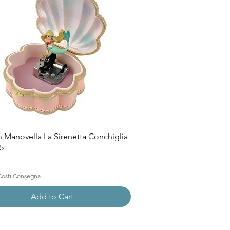
Quick View
n Manovella La Sirenetta Conchiglia
5
Costi Consegna
Add to Cart