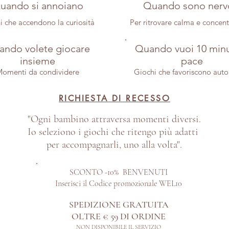
uando si annoiano
Quando sono nerv
i che accendono la curiosità
Per ritrovare calma e concen
ndo volete giocare
Quando vuoi 10 minu
insieme
pace
omenti da condividere
Giochi che favoriscono aut
RICHIESTA DI RECESSO
"Ogni bambino attraversa momenti diversi.
Io seleziono i giochi che ritengo più adatti
per accompagnarli, uno alla volta".
SCONTO -10% BENVENUTI
Inserisci il Codice promozionale WEL10
SPEDIZIONE GRATUITA
OLTRE € 59 DI ORDINE​
NON DISPONIBILE IL SERVIZIO