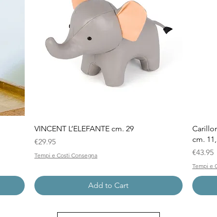
Quick View
VINCENT L’ELEFANTE cm. 29
Carillo
cm. 11,
Price
€29.95
Price
€43.95
Tempi e Costi Consegna
Tempi e 
Add to Cart