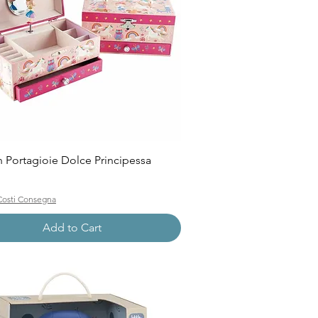
Quick View
n Portagioie Dolce Principessa
Costi Consegna
Add to Cart