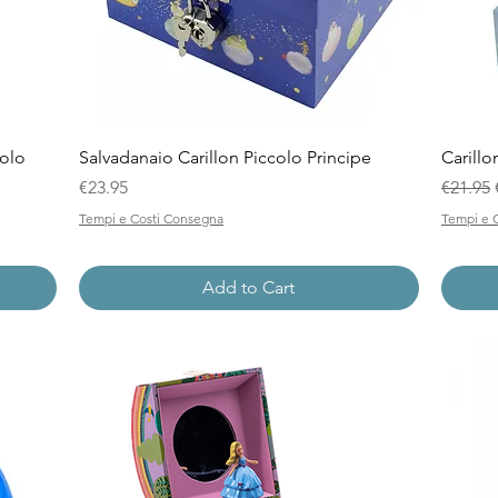
Quick View
colo
Salvadanaio Carillon Piccolo Principe
Carillo
Price
Regular
€23.95
€21.95
Tempi e Costi Consegna
Tempi e 
Add to Cart