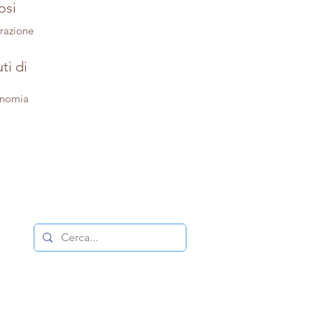
osi
trazione
ti di
onomia