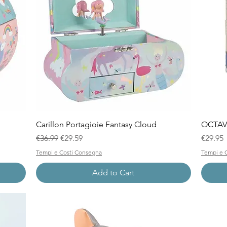
Quick View
Carillon Portagioie Fantasy Cloud
OCTAVE
Regular Price
Sale Price
Price
€36.99
€29.59
€29.95
Tempi e Costi Consegna
Tempi e 
Add to Cart