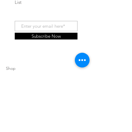
List
Subscribe Now
Shop
About Us
Contatti