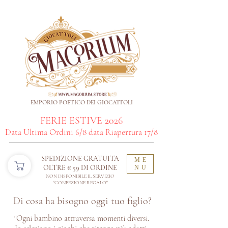
EMPORIO POETICO DEI GIOCATTOLI
FERIE ESTIVE 2026
Data Ultima Ordini 6/8 data Riapertura 17/8
SPEDIZIONE GRATUITA
ME
OLTRE € 59 DI ORDINE​
NU
NON DISPONIBILE IL SERVIZIO
"CONFEZIONE REGALO"
Di cosa ha bisogno oggi tuo figlio?
"Ogni bambino attraversa momenti diversi.