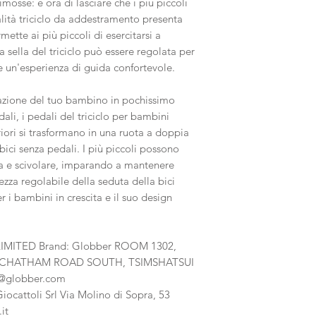
imosse: è ora di lasciare che i più piccoli
ità triciclo da addestramento presenta
ette ai più piccoli di esercitarsi a
a sella del triciclo può essere regolata per
ire un'esperienza di guida confortevole.
inazione del tuo bambino in pochissimo
li, i pedali del triciclo per bambini
iori si trasformano in una ruota a doppia
bici senza pedali. I più piccoli possono
rra e scivolare, imparando a mantenere
tezza regolabile della seduta della bici
i bambini in crescita e il suo design
.
IMITED Brand: Globber ROOM 1302,
51 CHATHAM ROAD SOUTH, TSIMSHATSUI
globber.com
ocattoli Srl Via Molino di Sopra, 53
it