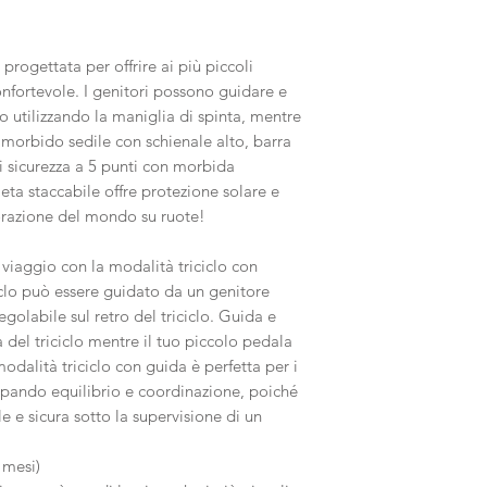
progettata per offrire ai più piccoli
onfortevole. I genitori possono guidare e
lo utilizzando la maniglia di spinta, mentre
n morbido sedile con schienale alto, barra
di sicurezza a 5 punti con morbida
ta staccabile offre protezione solare e
orazione del mondo su ruote!
 viaggio con la modalità triciclo con
ciclo può essere guidato da un genitore
egolabile sul retro del triciclo. Guida e
à del triciclo mentre il tuo piccolo pedala
odalità triciclo con guida è perfetta per i
pando equilibrio e coordinazione, poiché
le e sicura sotto la supervisione di un
 mesi)