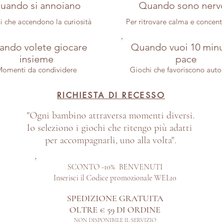
uando si annoiano
Quando sono nerv
i che accendono la curiosità
Per ritrovare calma e concen
ndo volete giocare
Quando vuoi 10 minu
insieme
pace
omenti da condividere
Giochi che favoriscono aut
RICHIESTA DI RECESSO
"Ogni bambino attraversa momenti diversi.
Io seleziono i giochi che ritengo più adatti
per accompagnarli, uno alla volta".
SCONTO -10% BENVENUTI
Inserisci il Codice promozionale WEL10
SPEDIZIONE GRATUITA
OLTRE € 59 DI ORDINE​
NON DISPONIBILE IL SERVIZIO