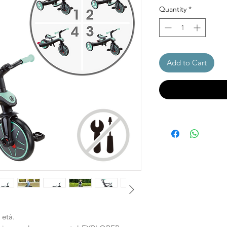
Quantity
*
Add to Cart
 età.