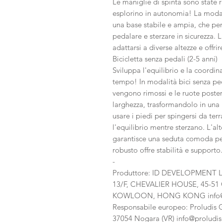
Le maniglie di spinta sono state r
esplorino in autonomia! La modal
una base stabile e ampia, che perm
pedalare e sterzare in sicurezza. L
adattarsi a diverse altezze e offr
Bicicletta senza pedali (2-5 anni)
Sviluppa l'equilibrio e la coord
tempo! In modalità bici senza peda
vengono rimossi e le ruote poster
larghezza, trasformandolo in una 
usare i piedi per spingersi da te
l'equilibrio mentre sterzano. L'al
garantisce una seduta comoda per 
robusto offre stabilità e supporto
-
Produttore: ID DEVELOPMENT L
13/F, CHEVALIER HOUSE, 45-
KOWLOON, HONG KONG info@
Responsabile europeo: Proludis Gi
37054 Nogara (VR) info@proludis.