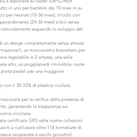
nizia a esplorare su ruote! EXPLORER
tutto in uno per bambini dai 10 mesi in su
clo per neonati (10-36 mesi), triciclo con
'apprendimento (24-36 mesi) e bici senza
rsi comodamente seguendo lo sviluppo del
 un design completamente senza attrezzi
formazione!), un meccanismo brevettato per
ore regolabile in 2 altezze, una sella
nale alto, un poggiapiedi rimovibile, ruote
o porta-pedali per una maggiore
con il 30-33% di plastica riciclata
.
rnazionale per la verifica della presenza di
initi, garantendo la trasparenza sui
omia circolare.
clata certificata GRS nelle nostre collezioni
ti a riutilizzare oltre 118 tonnellate di
a pesca recuperate e vecchi giocattoli.