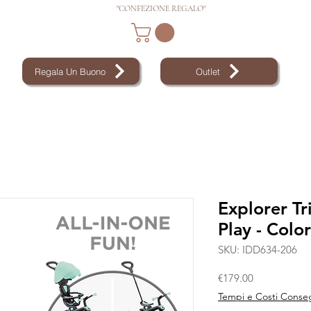
"CONFEZIONE REGALO"
Regala Un Buono
Outlet
Explorer Tr
Play - Colo
SKU: IDD634-206
Price
€179.00
Tempi e Costi Conse