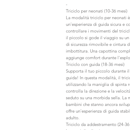
-
Triciclo per neonati (10-36 mesi)
La modalità triciclo per neonati è 
un'esperienza di guida sicura e c
controllare i movimenti del tricic
il piccolo si gode il viaggio su u
di sicurezza rimovibile e cintura 
imbottitura. Una capottina comple
aggiunge comfort durante l'espl
Triciclo con guida (18-36 mesi)
Supporta il tuo piccolo durante il
guida! In questa modalità, il tri
utilizzando la maniglia di spinta r
controlla la direzione e la velocit
seduto su una morbida sella. La m
bambini che stanno ancora svilup
offre un'esperienza di guida stabi
adulto.
Triciclo da addestramento (24-36