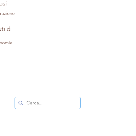
osi
trazione
ti di
onomia