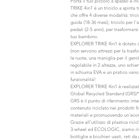
Porta il tuo piccolo a spasso e i
TRIKE 4in1 è un triciclo a spinta 
che offre 4 diverse modalità: trici
guida (18-36 mesi), triciclo per l
pedali (2-5 anni), per trasforma
tuo bambino.
EXPLORER TRIKE 4in1 è dotato di
(non servono attrezzi per la tras
le ruote, una maniglia per il genit
regolabile in 2 altezze, uno schie
in schiuma EVA e un pratico van
funzionalità!
EXPLORER TRIKE 4in1 è realizzato 
Global Recycled Standard (GRS)*
GRS è il punto di riferimento inte
contenuto riciclato nei prodotti f
materiali e promuovendo un'econ
Grazie all'utilizzo di plastica rici
3-wheel ed ECOLOGIC, siamo riusci
bottiglie e bicchieri usati, reti d