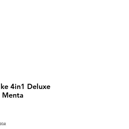
ike 4in1 Deluxe
r Menta
gna