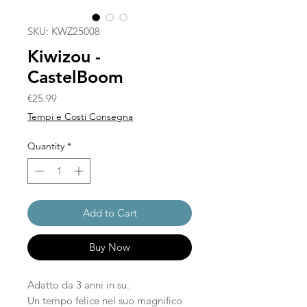
SKU: KWZ25008
Kiwizou -
CastelBoom
Price
€25.99
Tempi e Costi Consegna
Quantity
*
Add to Cart
Buy Now
Adatto da 3 anni in su.
Un tempo felice nel suo magnifico