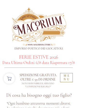
EMPORIO POETICO DEI GIOCATTOLI
FERIE ESTIVE 2026
Data Ultima Ordini 6/8 data Riapertura 17/8
SPEDIZIONE GRATUITA
ME
OLTRE € 59 DI ORDINE​
NU
NON DISPONIBILE IL SERVIZIO
"CONFEZIONE REGALO"
Di cosa ha bisogno oggi tuo figlio?
"Ogni bambino attraversa momenti diversi.