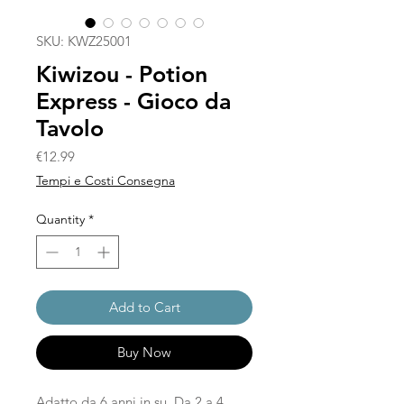
SKU: KWZ25001
Kiwizou - Potion
Express - Gioco da
Tavolo
Price
€12.99
Tempi e Costi Consegna
Quantity
*
Add to Cart
Buy Now
Adatto da 6 anni in su. Da 2 a 4