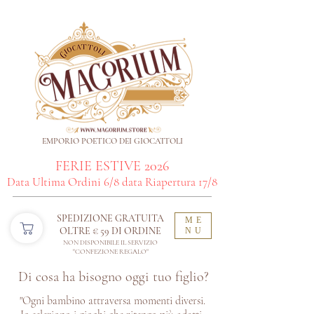
EMPORIO POETICO DEI GIOCATTOLI
FERIE ESTIVE 2026
Data Ultima Ordini 6/8 data Riapertura 17/8
SPEDIZIONE GRATUITA
ME
OLTRE € 59 DI ORDINE​
NU
NON DISPONIBILE IL SERVIZIO
"CONFEZIONE REGALO"
Di cosa ha bisogno oggi tuo figlio?
"Ogni bambino attraversa momenti diversi.