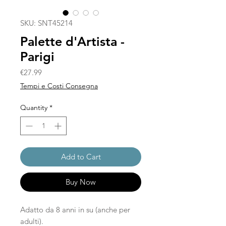
SKU: SNT45214
Palette d'Artista -
Parigi
Price
€27.99
Tempi e Costi Consegna
Quantity
*
Add to Cart
Buy Now
Adatto da 8 anni in su (anche per
adulti).