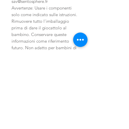
sav@sentosphere.fr
Avvertenze: Usare i componenti
solo come indicato sulle istruzioni.
Rimuovere tutto l'imballaggio
prima di dare il giocattolo al
bambino. Conservare queste
informazioni come riferimento
futuro. Non adatto per bambini di
età inferiore ai 36 mesi. Contiene
piccole parti che possono essere
ingerite o inalate dal bambino e
provocare asfissia o soffocamento.
Non ingerire. In caso di ingerimento
accidentale consultare
immediatamente un medico.
Related