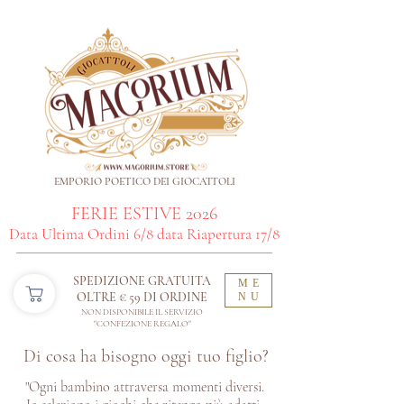
EMPORIO POETICO DEI GIOCATTOLI
FERIE ESTIVE 2026
Data Ultima Ordini 6/8 data Riapertura 17/8
SPEDIZIONE GRATUITA
ME
OLTRE € 59 DI ORDINE​
NU
NON DISPONIBILE IL SERVIZIO
"CONFEZIONE REGALO"
Di cosa ha bisogno oggi tuo figlio?
"Ogni bambino attraversa momenti diversi.