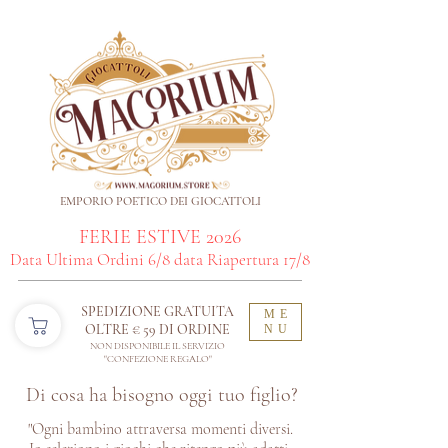
EMPORIO POETICO DEI GIOCATTOLI
FERIE ESTIVE 2026
Data Ultima Ordini 6/8 data Riapertura 17/8
SPEDIZIONE GRATUITA
ME
OLTRE € 59 DI ORDINE​
NU
NON DISPONIBILE IL SERVIZIO
"CONFEZIONE REGALO"
Di cosa ha bisogno oggi tuo figlio?
"Ogni bambino attraversa momenti diversi.