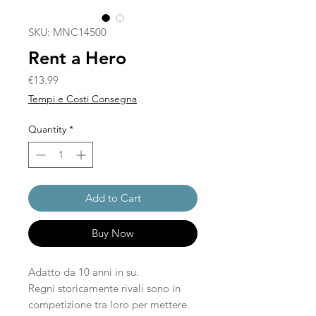
SKU: MNC14500
Rent a Hero
Price
€13.99
Tempi e Costi Consegna
Quantity
*
Add to Cart
Buy Now
Adatto da 10 anni in su.
Regni storicamente rivali sono in
competizione tra loro per mettere