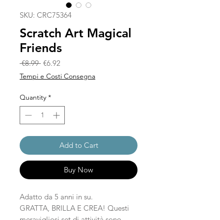
SKU: CRC75364
Scratch Art Magical
Friends
Regular Price
Sale Price
 €8.99 
€6.92
Tempi e Costi Consegna
Quantity
*
Add to Cart
Buy Now
Adatto da 5 anni in su.
GRATTA, BRILLA E CREA! Questi
meravigliosi set di attività sono