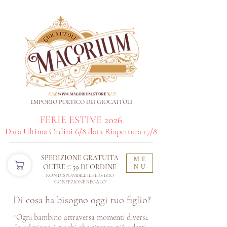
EMPORIO POETICO DEI GIOCATTOLI
FERIE ESTIVE 2026
Data Ultima Ordini 6/8 data Riapertura 17/8
SPEDIZIONE GRATUITA
ME
OLTRE € 59 DI ORDINE​
NU
NON DISPONIBILE IL SERVIZIO
"CONFEZIONE REGALO"
Di cosa ha bisogno oggi tuo figlio?
"Ogni bambino attraversa momenti diversi.