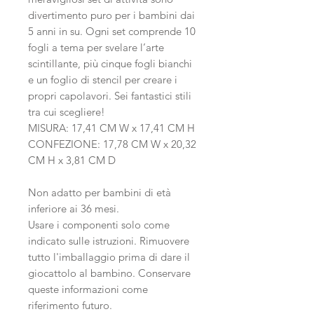
divertimento puro per i bambini dai
5 anni in su. Ogni set comprende 10
fogli a tema per svelare l’arte
scintillante, più cinque fogli bianchi
e un foglio di stencil per creare i
propri capolavori. Sei fantastici stili
tra cui scegliere!
MISURA: 17,41 CM W x 17,41 CM H
CONFEZIONE: 17,78 CM W x 20,32
CM H x 3,81 CM D
Non adatto per bambini di età
inferiore ai 36 mesi.
Usare i componenti solo come
indicato sulle istruzioni. Rimuovere
tutto l'imballaggio prima di dare il
giocattolo al bambino. Conservare
queste informazioni come
riferimento futuro.