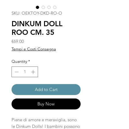
SKU: OEKTOY-DKD-RO-O
DINKUM DOLL
ROO CM. 35
Price
€69.00
Tempi e Costi Consegna
Quantity
*
Add to Cart
Buy Now
Piene di amore e meraviglia, sono
le Dinkum Dolls! I bambini possono