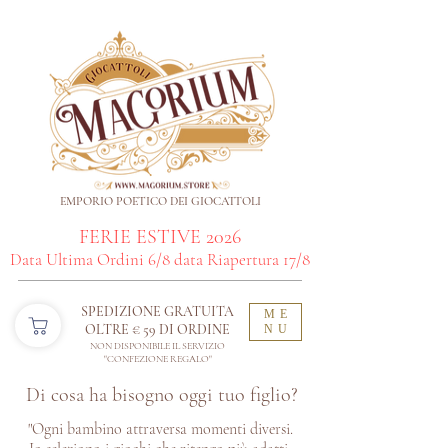
EMPORIO POETICO DEI GIOCATTOLI
FERIE ESTIVE 2026
Data Ultima Ordini 6/8 data Riapertura 17/8
SPEDIZIONE GRATUITA
ME
OLTRE € 59 DI ORDINE​
NU
NON DISPONIBILE IL SERVIZIO
"CONFEZIONE REGALO"
Di cosa ha bisogno oggi tuo figlio?
"Ogni bambino attraversa momenti diversi.