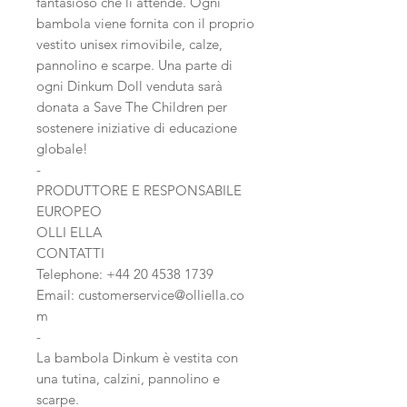
fantasioso che li attende. Ogni
bambola viene fornita con il proprio
vestito unisex rimovibile, calze,
pannolino e scarpe. Una parte di
ogni Dinkum Doll venduta sarà
donata a Save The Children per
sostenere iniziative di educazione
globale!
-
PRODUTTORE E RESPONSABILE
EUROPEO
OLLI ELLA
CONTATTI
Telephone: +44 20 4538 1739
Email: customerservice@olliella.co
m
-
La bambola Dinkum è vestita con
una tutina, calzini, pannolino e
scarpe.