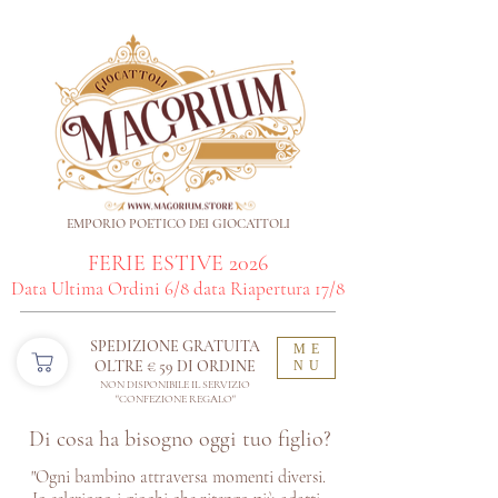
EMPORIO POETICO DEI GIOCATTOLI
FERIE ESTIVE 2026
Data Ultima Ordini 6/8 data Riapertura 17/8
SPEDIZIONE GRATUITA
ME
OLTRE € 59 DI ORDINE​
NU
NON DISPONIBILE IL SERVIZIO
"CONFEZIONE REGALO"
Di cosa ha bisogno oggi tuo figlio?
"Ogni bambino attraversa momenti diversi.