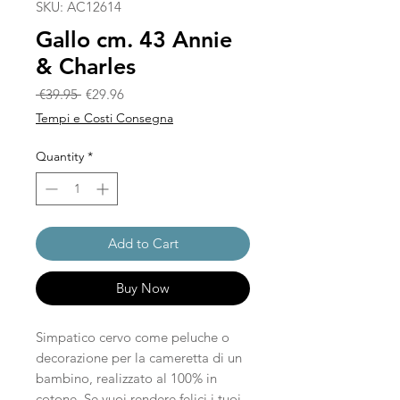
SKU: AC12614
Gallo cm. 43 Annie
& Charles
Regular Price
Sale Price
 €39.95 
€29.96
Tempi e Costi Consegna
Quantity
*
Add to Cart
Buy Now
Simpatico cervo come peluche o
decorazione per la cameretta di un
bambino, realizzato al 100% in
cotone. Se vuoi rendere felici i tuoi