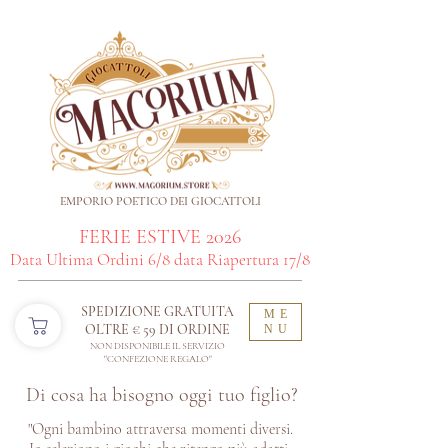
EMPORIO POETICO DEI GIOCATTOLI
FERIE ESTIVE 2026
Data Ultima Ordini 6/8 data Riapertura 17/8
SPEDIZIONE GRATUITA
ME
OLTRE € 59 DI ORDINE​
NU
NON DISPONIBILE IL SERVIZIO
"CONFEZIONE REGALO"
Di cosa ha bisogno oggi tuo figlio?
"Ogni bambino attraversa momenti diversi.