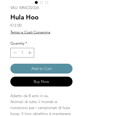
SKU: MNC02326
Hula Hoo
Price
€12.00
Tempi e Costi Consegna
Quantity
*
Add to Cart
Buy Now
Adatto da 8 anni in su.
Animali di tutto il mondo si
riuniscono per i campionati di hula
hoop. Il loro obiettivo è mantenere