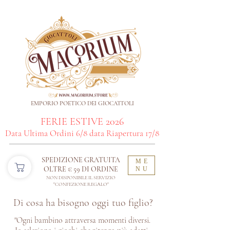
EMPORIO POETICO DEI GIOCATTOLI
FERIE ESTIVE 2026
Data Ultima Ordini 6/8 data Riapertura 17/8
SPEDIZIONE GRATUITA
ME
OLTRE € 59 DI ORDINE​
NU
NON DISPONIBILE IL SERVIZIO
"CONFEZIONE REGALO"
Di cosa ha bisogno oggi tuo figlio?
"Ogni bambino attraversa momenti diversi.