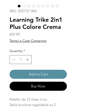
SKU: IDD737-466
Learning Trike 2in1
Plus Colore Crema
Price
€59.99
Tempi e Costi Consegna
Quantity
*
Add to Cart
Buy Now
Adatto da 12 mesi in su.
Sella bicolore regolabile su 2