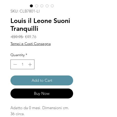
SKU: CLB7801-LI
Louis il Leone Suoni
Tranquilli
Regular Price
Sale Price
 €59.95 
€49.76
Tempi e Costi Consegna
Quantity
*
Add to Cart
Buy Now
Adatto da 0 mesi. Dimensioni cm.
36 circa.