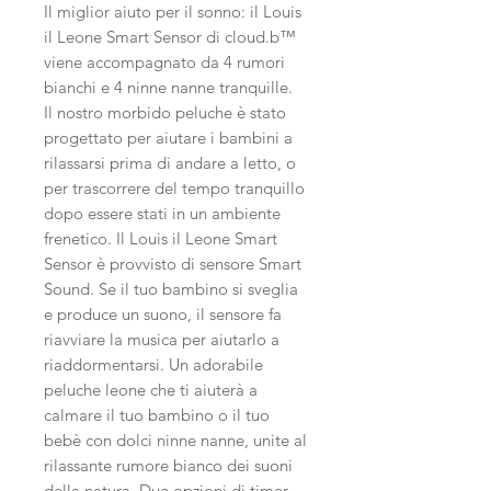
Il miglior aiuto per il sonno: il Louis
il Leone Smart Sensor di cloud.b™
viene accompagnato da 4 rumori
bianchi e 4 ninne nanne tranquille.
Il nostro morbido peluche è stato
progettato per aiutare i bambini a
rilassarsi prima di andare a letto, o
per trascorrere del tempo tranquillo
dopo essere stati in un ambiente
frenetico. Il Louis il Leone Smart
Sensor è provvisto di sensore Smart
Sound. Se il tuo bambino si sveglia
e produce un suono, il sensore fa
riavviare la musica per aiutarlo a
riaddormentarsi. Un adorabile
peluche leone che ti aiuterà a
calmare il tuo bambino o il tuo
bebè con dolci ninne nanne, unite al
rilassante rumore bianco dei suoni
della natura. Due opzioni di timer