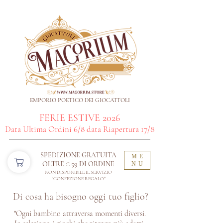
EMPORIO POETICO DEI GIOCATTOLI
FERIE ESTIVE 2026
Data Ultima Ordini 6/8 data Riapertura 17/8
SPEDIZIONE GRATUITA
ME
OLTRE € 59 DI ORDINE​
NU
NON DISPONIBILE IL SERVIZIO
"CONFEZIONE REGALO"
Di cosa ha bisogno oggi tuo figlio?
"Ogni bambino attraversa momenti diversi.