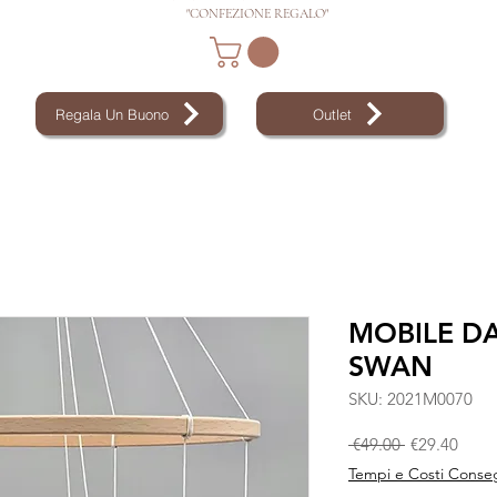
"CONFEZIONE REGALO"
Regala Un Buono
Outlet
MOBILE D
SWAN
SKU: 2021M0070
Regular Pric
Sale 
 €49.00 
€29.40
Tempi e Costi Conse