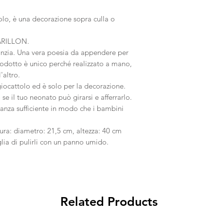
o, è una decorazione sopra culla o
ARILLON.
anzia. Una vera poesia da appendere per
prodotto è unico perché realizzato a mano,
'altro.
cattolo ed è solo per la decorazione.
 se il tuo neonato può girarsi e afferrarlo.
anza sufficiente in modo che i bambini
isura: diametro: 21,5 cm, altezza: 40 cm
iglia di pulirli con un panno umido.
Related Products