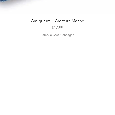
Quick View
Amigurumi - Creature Marine
Price
€17.99
Tempi e Costi Consegna