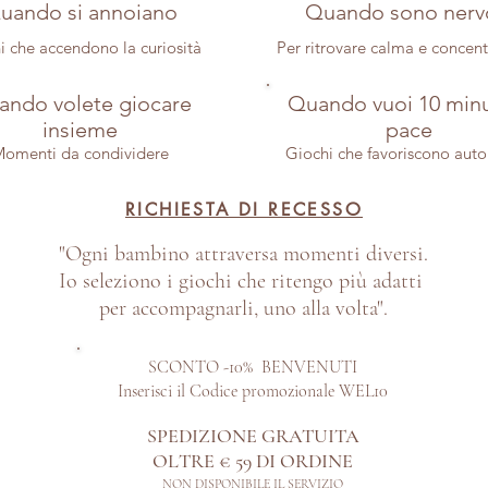
uando si annoiano
Quando sono nerv
i che accendono la curiosità
Per ritrovare calma e concen
ndo volete giocare
Quando vuoi 10 minu
insieme
pace
omenti da condividere
Giochi che favoriscono aut
RICHIESTA DI RECESSO
"Ogni bambino attraversa momenti diversi.
Io seleziono i giochi che ritengo più adatti
per accompagnarli, uno alla volta".
SCONTO -10% BENVENUTI
Inserisci il Codice promozionale WEL10
SPEDIZIONE GRATUITA
OLTRE € 59 DI ORDINE​
NON DISPONIBILE IL SERVIZIO