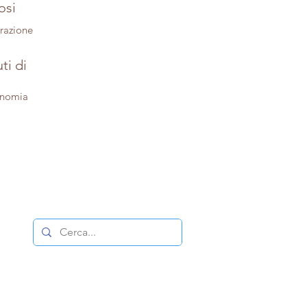
osi
trazione
ti di
onomia