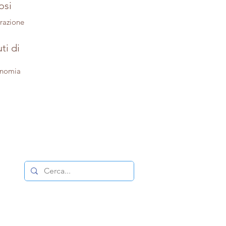
osi
trazione
ti di
onomia