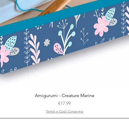
Quick View
Amigurumi - Creature Marine
Price
€17.99
Tempi e Costi Consegna