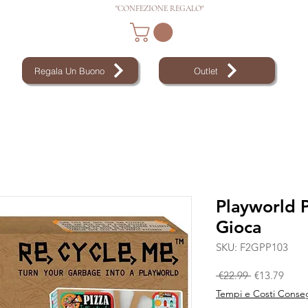
"CONFEZIONE REGALO"
Regala Un Buono
Outlet
Playworld P
Gioca
SKU: F2GPP103
Regular Pric
Sale 
 €22.99 
€13.79
Tempi e Costi Conse