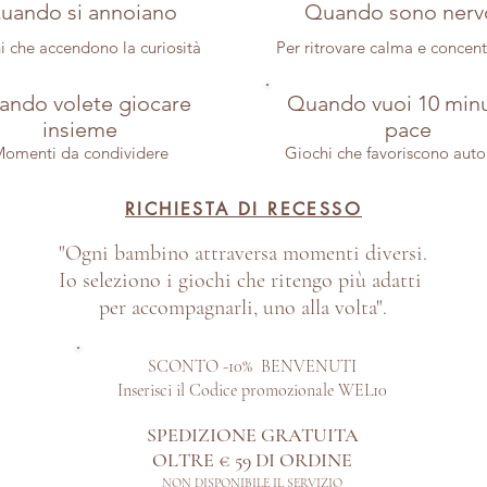
uando si annoiano
Quando sono nerv
i che accendono la curiosità
Per ritrovare calma e concen
ndo volete giocare
Quando vuoi 10 minu
insieme
pace
omenti da condividere
Giochi che favoriscono aut
RICHIESTA DI RECESSO
"Ogni bambino attraversa momenti diversi.
Io seleziono i giochi che ritengo più adatti
per accompagnarli, uno alla volta".
SCONTO -10% BENVENUTI
Inserisci il Codice promozionale WEL10
SPEDIZIONE GRATUITA
OLTRE € 59 DI ORDINE​
NON DISPONIBILE IL SERVIZIO