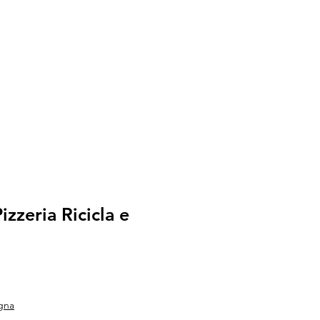
izzeria Ricicla e
e
Price
gna