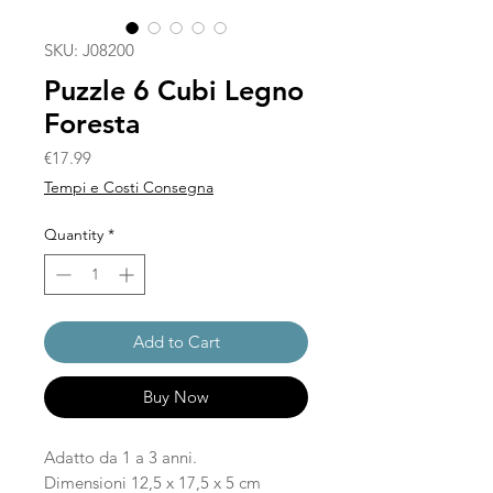
SKU: J08200
Puzzle 6 Cubi Legno
Foresta
Price
€17.99
Tempi e Costi Consegna
Quantity
*
Add to Cart
Buy Now
Adatto da 1 a 3 anni.
Dimensioni 12,5 x 17,5 x 5 cm