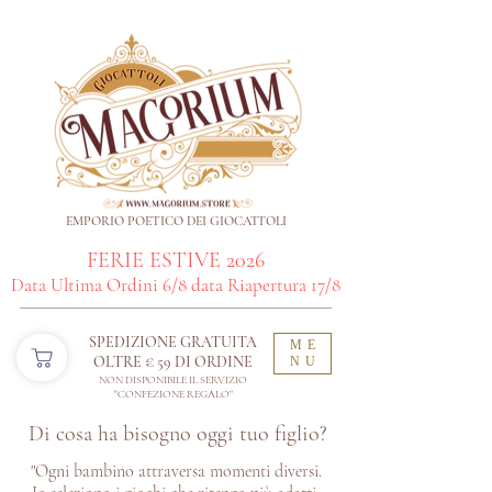
EMPORIO POETICO DEI GIOCATTOLI
FERIE ESTIVE 2026
Data Ultima Ordini 6/8 data Riapertura 17/8
SPEDIZIONE GRATUITA
ME
OLTRE € 59 DI ORDINE​
NU
NON DISPONIBILE IL SERVIZIO
"CONFEZIONE REGALO"
Di cosa ha bisogno oggi tuo figlio?
"Ogni bambino attraversa momenti diversi.