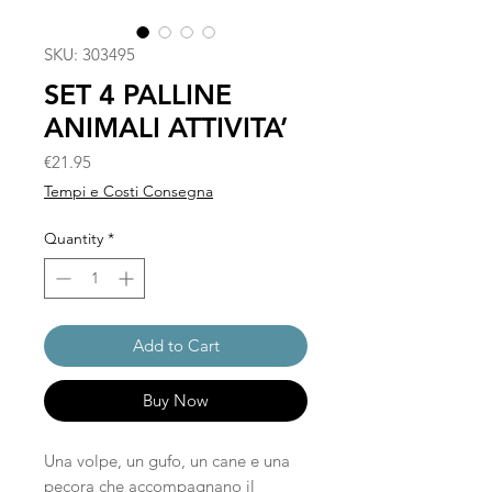
SKU: 303495
SET 4 PALLINE
ANIMALI ATTIVITA’
Price
€21.95
Tempi e Costi Consegna
Quantity
*
Add to Cart
Buy Now
Una volpe, un gufo, un cane e una
pecora che accompagnano il