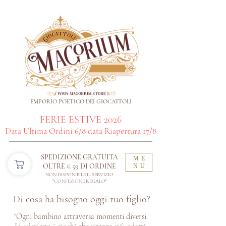
EMPORIO POETICO DEI GIOCATTOLI
FERIE ESTIVE 2026
Data Ultima Ordini 6/8 data Riapertura 17/8
SPEDIZIONE GRATUITA
ME
OLTRE € 59 DI ORDINE​
NU
NON DISPONIBILE IL SERVIZIO
"CONFEZIONE REGALO"
Di cosa ha bisogno oggi tuo figlio?
"Ogni bambino attraversa momenti diversi.