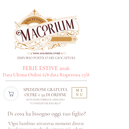
EMPORIO POETICO DEI GIOCATTOLI
FERIE ESTIVE 2026
Data Ultima Ordini 6/8 data Riapertura 17/8
SPEDIZIONE GRATUITA
ME
OLTRE € 59 DI ORDINE​
NU
NON DISPONIBILE IL SERVIZIO
"CONFEZIONE REGALO"
Di cosa ha bisogno oggi tuo figlio?
"Ogni bambino attraversa momenti diversi.