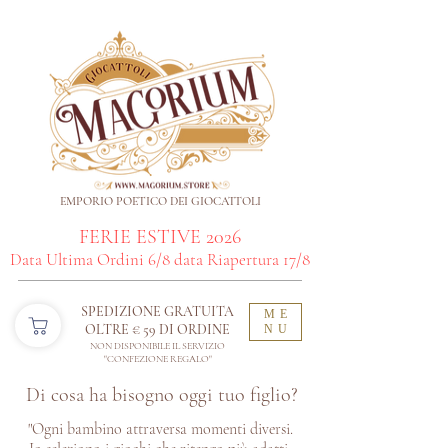
EMPORIO POETICO DEI GIOCATTOLI
FERIE ESTIVE 2026
Data Ultima Ordini 6/8 data Riapertura 17/8
SPEDIZIONE GRATUITA
ME
OLTRE € 59 DI ORDINE​
NU
NON DISPONIBILE IL SERVIZIO
"CONFEZIONE REGALO"
Di cosa ha bisogno oggi tuo figlio?
"Ogni bambino attraversa momenti diversi.