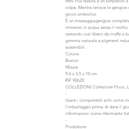
Mini Fox Nakoa è un simpatico 
volpe. Mentre lenisce le gengive
gioco simbolico.
È un massaggiagengive completa
immerso in acqua senza il rischio 
restando così libero da muffe e ba
gomma naturale e pigmenti natur
sostenibili.
Colore
Bianco
Misure
9,6 x 3,5 x 10 cm
RIF 90620
COLLEZIONI Collezione Floco, L
-
Usare i componenti solo come indi
l'imballaggio prima di dare il g
informazioni come riferimento fut
-
Produttore