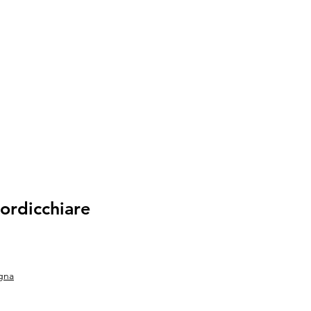
ordicchiare
gna