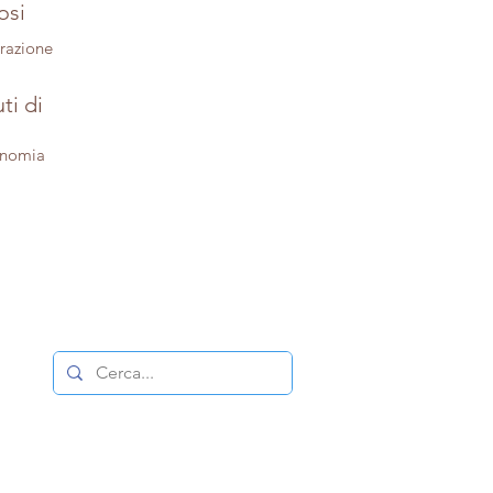
osi
trazione
ti di
onomia