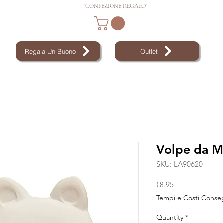
"CONFEZIONE REGALO"
Regala Un Buono
Outlet
Volpe da M
SKU: LA90620
Price
€8.95
Tempi e Costi Conse
Quantity
*