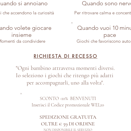
uando si annoiano
Quando sono nerv
i che accendono la curiosità
Per ritrovare calma e concen
ndo volete giocare
Quando vuoi 10 minu
insieme
pace
omenti da condividere
Giochi che favoriscono aut
RICHIESTA DI RECESSO
"Ogni bambino attraversa momenti diversi.
Io seleziono i giochi che ritengo più adatti
per accompagnarli, uno alla volta".
SCONTO -10% BENVENUTI
Inserisci il Codice promozionale WEL10
SPEDIZIONE GRATUITA
OLTRE € 59 DI ORDINE​
NON DISPONIBILE IL SERVIZIO